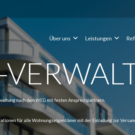
Über uns
Leistungen
Ref
-VERWAL
rwaltung nach dem WEG mit festen Ansprechpartnern.
ationen für alle Wohnungseigentümer mit der Einladung zur Versa