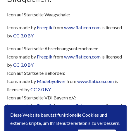
Icon auf Startseite Waagschale:
Icons made by
Freepik
from
www.flaticon.com
is licensed
by
CC 3.0 BY
Icon auf Startseite Abrechnungsunternehmen:
Icons made by
Freepik
from
www.flaticon.com
is licensed
by
CC 3.0 BY
Icon auf Startseite Behörden:
Icons made by
Madebyoliver
from
www.flaticon.com
is
licensed by
CC 3.0 BY
Icon auf Startseite VDI Bayern e.V.:
Icons made by
Freepik
from
www.flaticon.com
is licensed
by
CC 3.0 BY
Diese Website benutzt funktionelle Cookies und
externe Skripte, um Ihr Benutzererlebnis zu verbessern.